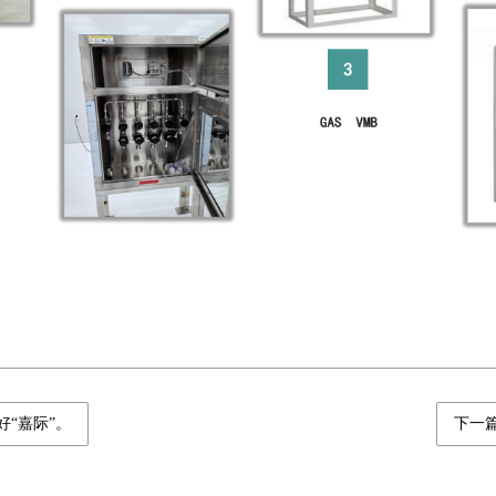
“嘉际”。
下一